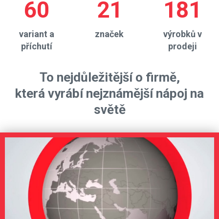
60
21
181
variant a
značek
výrobků v
příchutí
prodeji
To nejdůležitější o firmě,
která vyrábí nejznámější nápoj na
světě
Video
Player