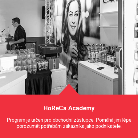
HoReCa Academy
Program je určen pro obchodní zástupce. Pomáhá jim lépe
porozumět potřebám zákazníka jako podnikatele.