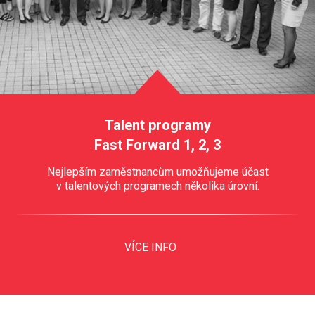
Talent programy
Fast Forward 1, 2, 3
Nejlepším zaměstnancům umožňujeme účast
v talentových programech několika úrovní.
VÍCE INFO