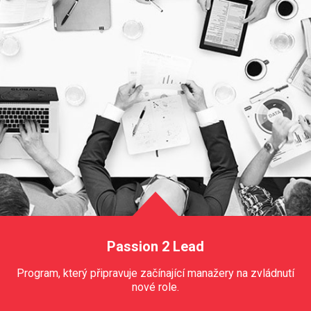
Passion 2 Lead
Program, který připravuje začínající manažery na zvládnutí
nové role.