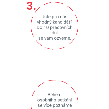
Jste pro nás
vhodný kandidát?
Do 10 pracovních
dní
se vám ozveme.
Po úspěšném
telefonickém
pohovoru vás pozveme
k osobnímu setkání.
Během
osobního setkání
se více poznáme