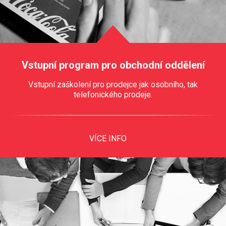
Vstupní program pro obchodní oddělení
Vstupní zaškolení pro prodejce jak osobního, tak
telefonického prodeje.
VÍCE INFO