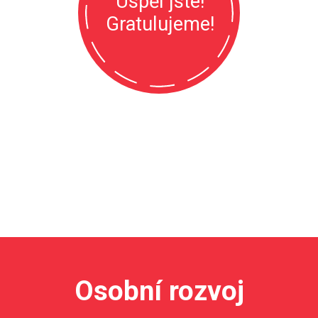
Uspěl jste!
Gratulujeme!
Abychom vám první dny u nás
ulehčili, projdete adaptačním
programem, který vás seznámí
s prostředím naší společnosti
i s novými kolegy.
Osobní rozvoj