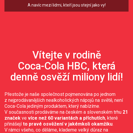
A navíc mezi lidmi, kteří jsou stejní jako vy!
Vítejte v rodině
Coca-Cola HBC
, která
denně osvěží miliony lidí!
Přestože je naše společnost pojmenována po jednom
z nejprodávanějších nealkoholických nápojů na světě, není
Coca-Cola
jediným produktem, který nabízíme.
V současnosti prodáváme na českém a slovenském trhu
21
značek
ve
více než 60 variantách a příchutích
, které
přinášejí
to pravé osvěžení v jakémkoli okamžiku
.
V rámci všeho, co děláme, klademe velký důraz na