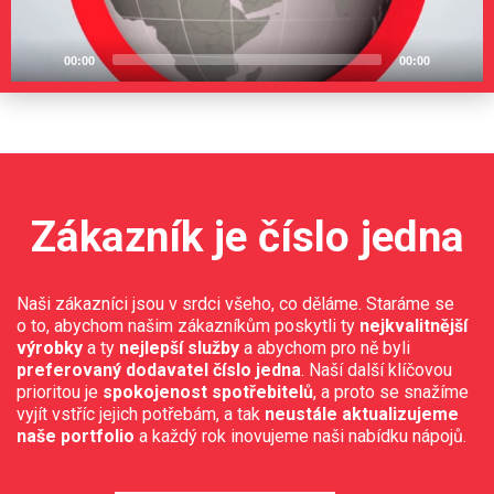
00:00
00:00
Zákazník je číslo jedna
Naši zákazníci jsou v srdci všeho, co děláme. Staráme se
o to, abychom našim zákazníkům poskytli ty
nejkvalitnější
výrobky
a ty
nejlepší služby
a abychom pro ně byli
preferovaný dodavatel číslo jedna
. Naší další klíčovou
prioritou je
spokojenost spotřebitelů
, a proto se snažíme
vyjít vstříc jejich potřebám, a tak
neustále aktualizujeme
naše portfolio
a každý rok inovujeme naši nabídku nápojů.